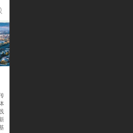
传
体
践
新
基