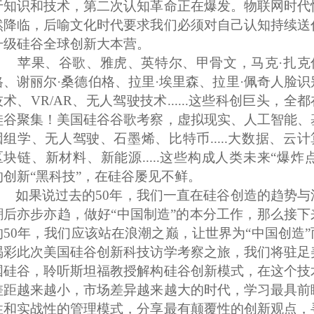
于知识和技术，第二次认知革命正在爆发。物联网时代
然降临，后喻文化时代要求我们必须对自己认知持续送
升级硅谷全球创新大本营。
苹果、谷歌、雅虎、英特尔、甲骨文，马克·扎克
格、谢丽尔·桑德伯格、拉里·埃里森、拉里·佩奇人脸识
技术、VR/AR、无人驾驶技术......这些科创巨头，全都
硅谷聚集！美国硅谷谷歌考察，虚拟现实、人工智能、
因组学、无人驾驶、石墨烯、比特币.....大数据、云计
区块链、新材料、新能源.....这些构成人类未来“爆炸点
的创新“黑科技”，在硅谷屡见不鲜。
如果说过去的50年，我们一直在硅谷创造的趋势与
潮后亦步亦趋，做好“中国制造”的本分工作，那么接下
的50年，我们应该站在浪潮之巅，让世界为“中国创造”
喝彩此次美国硅谷创新科技访学考察之旅，我们将驻足
国硅谷，聆听斯坦福教授解构硅谷创新模式，在这个技
差距越来越小，市场差异越来越大的时代，学习最具前
性和实战性的管理模式，分享最有颠覆性的创新观点，