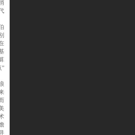
悄
代
伯
别
在
基
算
”
浪
来
而
美
术
瞻
寻