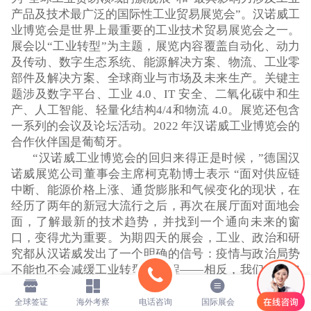
产品及技术最广泛的国际性工业贸易展览会”。汉诺威工
业博览会是世界上最重要的工业技术贸易展览会之一。
展会以“工业转型”为主题，展览内容覆盖自动化、动力
及传动、数字生态系统、能源解决方案、物流、工业零
部件及解决方案、全球商业与市场及未来生产。关键主
题涉及数字平台、工业 4.0、IT 安全、二氧化碳中和生
产、人工智能、轻量化结构4/4和物流 4.0。展览还包含
一系列的会议及论坛活动。2022 年汉诺威工业博览会的
合作伙伴国是葡萄牙。
“汉诺威工业博览会的回归来得正是时候，”德国汉
诺威展览公司董事会主席柯克勒博士表示 “面对供应链
中断、能源价格上涨、通货膨胀和气候变化的现状，在
经历了两年的新冠大流行之后，再次在展厅面对面地会
面，了解最新的技术趋势，并找到一个通向未来的窗
口，变得尤为重要。为期四天的展会，工业、政治和研
究都从汉诺威发出了一个明确的信号：疫情与政治局势
不能也不会减缓工业转型的进程——相反，我们必须加
快步伐才能实现这一数字化和可持续性进程”，2023年4
月17-21日，我们也正是时候一起走进汉诺威工业展，一
全球签证
海外考察
电话咨询
国际展会
联系我们